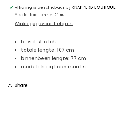
|
|
Afhaling is beschikbaar bij
KNAPPERD BOUTIQUE.
rf0006-
rf0006-
Meestal klaar binnen 24 uur
3
3
Winkelgegevens bekijken
|
|
maat
maat
XS
XS
bevat stretch
totale lengte: 107 cm
binnenbeen lengte: 77 cm
model draagt een maat s
Share