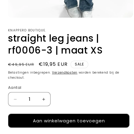
Media
1
openen
KNAPPERD BOUTIQUE.
in
straight leg jeans |
modaal
rf0006-3 | maat XS
Normale
Aanbiedingsprijs
€19,95 EUR
€49,95 EUR
SALE
prijs
Belastingen inbegrepen.
Verzendkosten
worden berekend bij de
checkout.
Aantal
Aantal
Aantal
Aantal
verlagen
verhogen
voor
voor
Aan winkelwagen toevoegen
straight
straight
leg
leg
jeans
jeans